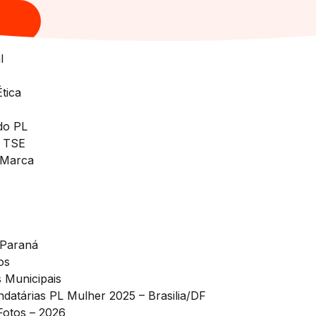
l
tica
do PL
o TSE
 Marca
 Paraná
os
s Municipais
datárias PL Mulher 2025 – Brasilia/DF
Fotos – 2026