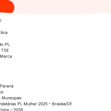
l
tica
do PL
o TSE
 Marca
 Paraná
os
s Municipais
datárias PL Mulher 2025 – Brasilia/DF
Fotos – 2026